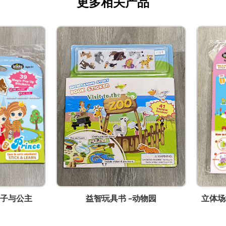
更多相关产品
益智玩具书 -动物园
立体场境游戏板 -爱丽丝梦游