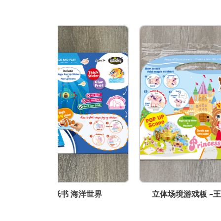
wendy@ynw.com.hk
海洋世界
立体场境游戏板 -王子与公主