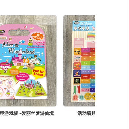
仙境
活动墙贴 -每天记事历
活动墙