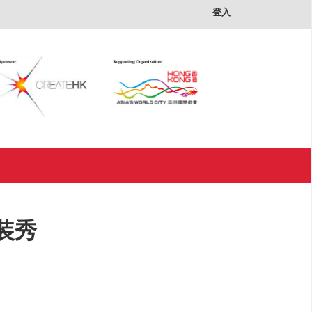
×
登入
装秀