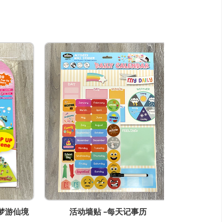
仙境
活动墙贴 -每天记事历
活动墙