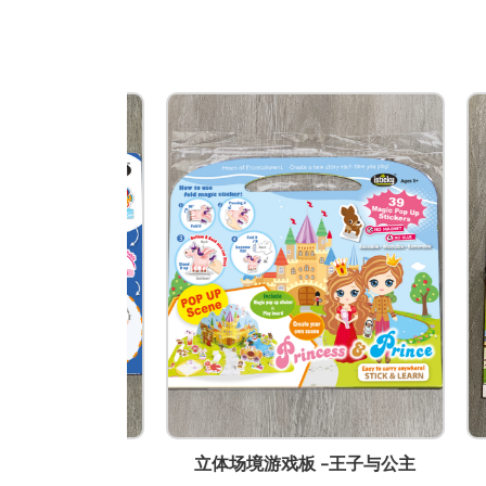
wendy@ynw.com.hk
洋世界
立体场境游戏板 -王子与公主