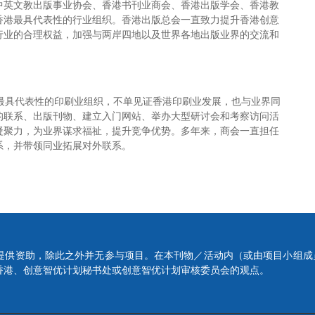
中英文教出版事业协会、香港书刊业商会、香港出版学会、香港教
香港最具代表性的行业组织。香港出版总会一直致力提升香港创意
行业的合理权益，加强与两岸四地以及世界各地出版业界的交流和
、最具代表性的印刷业组织，不单见证香港印刷业发展，也与业界同
的联系、出版刊物、建立入门网站、举办大型研讨会和考察访问活
凝聚力，为业界谋求福祉，提升竞争优势。多年来，商会一直担任
系，并带领同业拓展对外联系。
提供资助，除此之外并无参与项目。在本刊物／活动内（或由项目小组成
香港、创意智优计划秘书处或创意智优计划审核委员会的观点。