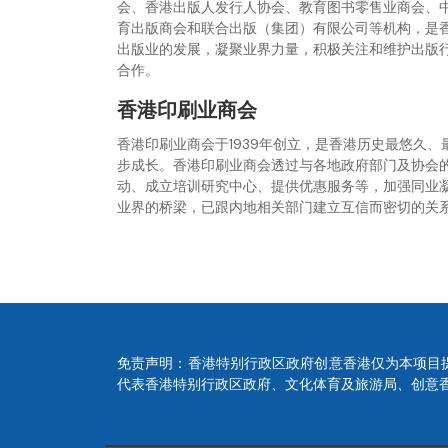
会、香港出版人发行人协会、教育图书零售业商会、
育出版商会和联合出版（集团）有限公司等机构，是
出版业的发展，凝聚业界力量，积极关注和维护出版
合作。
香港印刷业商会
香港印刷业商会于1939年创立，是香港历史最悠久
步成长。香港印刷业商会透过与各地政府部门及协会
动、成立培训研究中心、提供优惠服务等，加强同业
业界的桥梁，已跟内地相关部门建立互信而密切的关
免责声明：香港特别行政区政府创意香港仅为本项目
代表香港特别行政区政府、文化体育及旅游局、创意