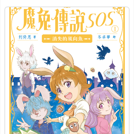
實用生活
兒童及青少年讀物
語言學習
繪本、漫畫
考試用書
電子書和有聲書
宣傳品
文儀用品
得獎印刷品
得獎出版物
其他（請列明）
筛选