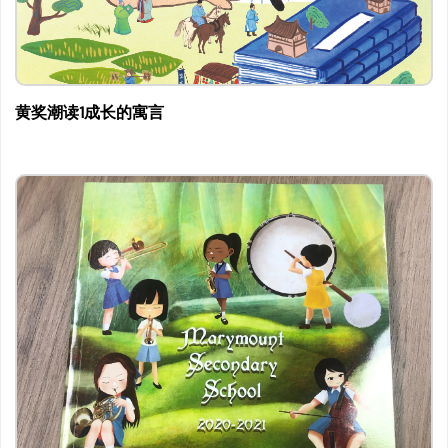
黄奖潮读1成长的寓言