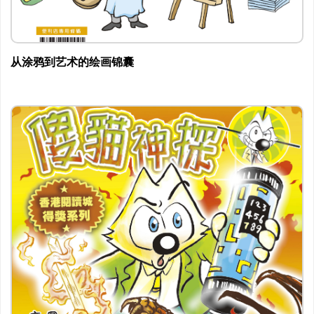
从涂鸦到艺术的绘画锦囊