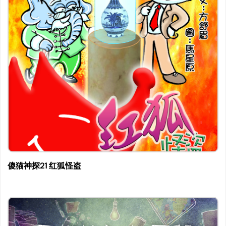
傻猫神探21 红狐怪盗