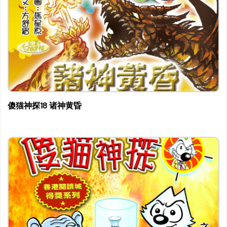
傻猫神探18 诸神黄昏