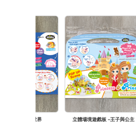
wendy@ynw.com.hk
洋世界
立體場境遊戲板 -王子與公主