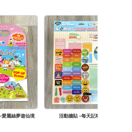
仙境
活動牆貼 -每天記事曆
活動牆