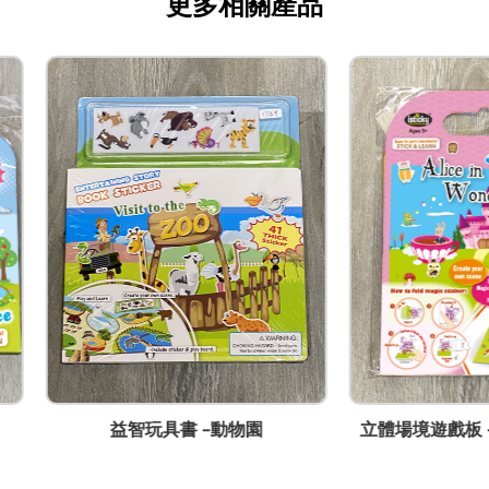
更多相關產品
益智玩具書 -動物園
立體場境遊戲板 -愛麗絲夢遊