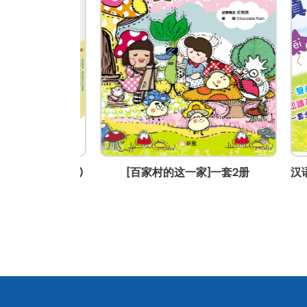
tiffanyfung@sunya.com.hk
装(一套4册)
[百家村的这一家]一套2册
汉语拼