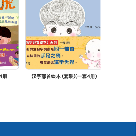
汉字部首绘本 (套装)(一套4册)
桥相连‧心相接