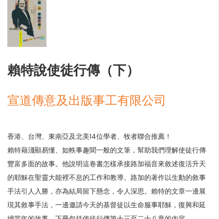
賴特說使徒行傳（下）
宣道傳意及出版事工有限公司
香港、台灣、東南亞及北美14位學者、牧者聯合推薦！
賴特藉淺顯易懂、如軼事趣聞一般的文筆，幫助我們理解使徒行傳
豐富多面的故事。他說明這卷書怎樣承接路加福音來敘述復活升天
的耶穌在聖靈大能裡不息的工作和教導。路加的著作以生動的敘事
手法引人入勝，亦為結局留下懸念，令人深思。賴特的文章一邊展
現其敘事手法，一邊邀請今天的基督徒以生命服事耶穌，復興和延
續當年的故事。下冊包括使徒行傳第十三至二十八章的內容。