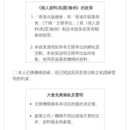
《個人資料(私隱)條例》的政策
「香港出版總會」和「香港印刷業商
會」(下稱「主辦單位」) 就《個人資
料(私隱)條例》制定本政策並受有關
條例規管。
本政策適用於所有主辦單位的網站及
活動。本政策說明主辦單位如何收
集、使用及披露貴機構的資料。
當貴機構及機構代表瀏覽主辦單位網
本人已獲機構授權，現已閱讀及同意受活動之私隱權聲
站或參加由主辦單位及其指定執行機
明所約束。
構所舉辦活動時，主辦單位可能要求
貴機構及機構代表提供某些資料，目
大會免責條款及聲明
的如下：
主辦機構擁有本項目的最終決定權。
以確認活動參加機構的身份及展
覽之用途；
參展公司／機構不得以虛偽不實的文
於日後提供有關主辦單位的各項
件、資料報名和參展。
推廣活動訊息。