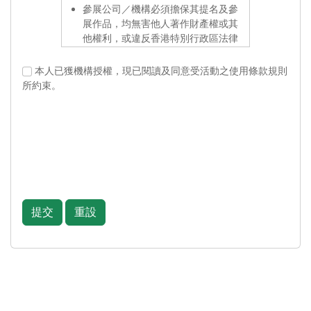
參展公司／機構必須擔保其提名及參
倘若貴機構及機構代表拒絕或未能正
展作品，均無害他人著作財產權或其
確提供某些被列明為「必須填寫」的
他權利，或違反香港特別行政區法律
機構資料，主辦單位可能無法為貴機
規定。
構及機構代表提供主辦單位活動資料
本人已獲機構授權，現已閱讀及同意受活動之使用條款規則
或讓貴機構及閣下參與活動。貴機構
所有提名作品的版權持有者同時授權
所約束。
及機構代表即被視為放棄參加活動，
主辦機構、贊助機構（包括香港特別
並同意主辦單位無需為此承擔任何責
行政區政府文化體育及旅遊局、「創
任或賠償。
意香港」及／或其他部門）及項目執
行機構免費使用該作品之封面、封
倘若貴機構及機構代表提供任何機構
底、部份內容、版權頁及目錄作評審
資料予主辦單位，即表示貴機構及機
及／或宣傳之用。
構代表明白並同意本政策的內容，並
同意授權主辦單位收集、保留及使用
主辦機構及項目執行機構可將參展作
閣下之機構資料作以下用途：
提交
重設
品作陳列、展覽、研討會或與本項目
辨識貴機構及機構代表的身份；
有關的用途；參展作品可在2024年
「博洛尼亞兒童書展」及「北京國際
確認貴機構及機構代表是否合乎
圖書博覽會」中的實體及虛擬「香港
資格參加相關活動；
館」內展出，以及刊登於報章及／或
處理展品之確認程序；
主辦機構編印的刊。
提供主辦單位各項活動訊息，及
發放任何主辦單位的資訊；