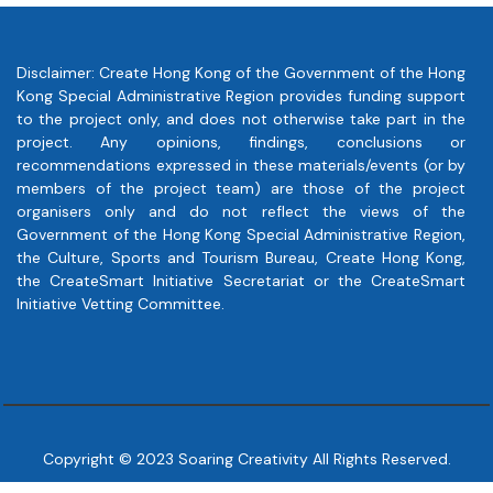
參展公司／機構或個人承諾，所有填
提供貴機構及機構代表的客戶服
報的資料均屬真實；任何因提名作品
務及回覆貴機構及機構代表的有
或個人引致的法律訴訟、紛爭或賠
關查詢；
Disclaimer: Create Hong Kong of the Government of the Hong
償，概與主辦機構、贊助機構、支持
Kong Special Administrative Region provides funding support
機構和項目執行機構無關。
執行相關活動條款及細則內主辦
to the project only, and does not otherwise take part in the
單位的權利和義務；及
project. Any opinions, findings, conclusions or
就上述任何目的／用途，或根據
recommendations expressed in these materials/events (or by
及履行法例作出披露。
members of the project team) are those of the project
organisers only and do not reflect the views of the
主辦單位會保密處理貴機構及機構代
Government of the Hong Kong Special Administrative Region,
表的資料，並可由主辦單位或指定執
the Culture, Sports and Tourism Bureau, Create Hong Kong,
行機構的僱員就第5條所述之目的而
the CreateSmart Initiative Secretariat or the CreateSmart
查閱。在未經閣下准許下，不會向任
Initiative Vetting Committee.
何外界披露貴機構及機構代表的資
料。但貴機構及機構代表同意，因上
述所列的用途，主辦單位可將貴機構
及機構代表的資料披露或提供予以下
各個人或機構（不論位於香港特別行
政區境內或境外）：
Copyright © 2023 Soaring Creativity All Rights Reserved.
對主辦單位有保密責任的相關合
作單位；