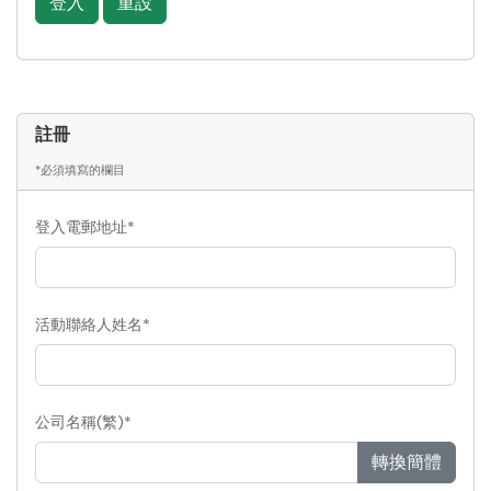
登入
重設
註冊
*必須填寫的欄目
登入電郵地址*
活動聯絡人姓名*
公司名稱(繁)*
轉換簡體