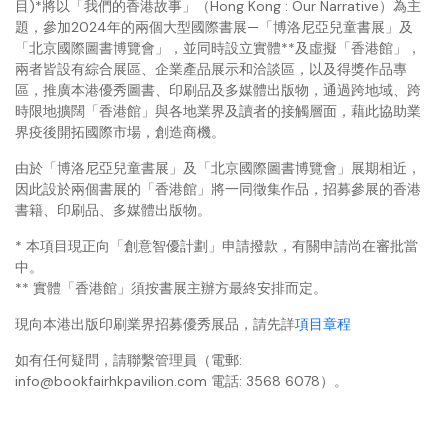
目)*將以「我們的香港故事」（Hong Kong : Our Narrative）為主
題，參加2024年的兩個大型國際書展—「博洛尼亞兒童書展」及
「北京國際圖書博覽會」，並同時設立實體**及虛擬「香港館」，
兩者皆設有綜合展區、企業產品展示和洽談區，以及得獎作品專
區，推廣本港優秀圖書、印刷品及多媒體出版物，通過跨地域、跨
時限地擴闊「香港館」與各地業界及讀者的接觸層面，藉此協助業
界疫後開拓國際市場，創造商機。
由於「博洛尼亞兒童書展」及「北京國際圖書博覽會」展期相近，
因此設於兩個書展的「香港館」將一同徵集作品，招募參展的香港
書籍、印刷品、多媒體出版物。
* 本項目現正向「創意智優計劃」申請撥款，有關申請尚在審批當
中。
** 實體「香港館」須按書展主辦方最終安排而定。
現向本港出版印刷業界招募優秀展品，請先詳
項目章程
如有任何疑問，請聯繫管理員（電郵:
info@bookfairhkpavilion.com 電話: 3568 6078）。